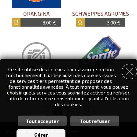
ORANGINA
SCHWEPPES AGRUMES
3,00 €
3,00 €
Ce site utilise des cookies pour assurer son bon
fonctionnement. Il utilise aussi des cookies issues
de services tiers permettant de proposer des
SCHWEPPS AGRUMES
SPRITE
fonctionnalités avancées. À tout moment, vous pouvez
choisir quels services vous souhaitez activer ou refuser,
1,50 €
3,00 €
afin de retirer votre consentement quant à l'utilisation
des cookies.
1
2
3
Tout accepter
Tout refuser
Personnalisation des services
-
© La Mine Burgers 2026
Mentions Légales
Vous êtes libre de choisir quels services vous souhaitez
Gérer