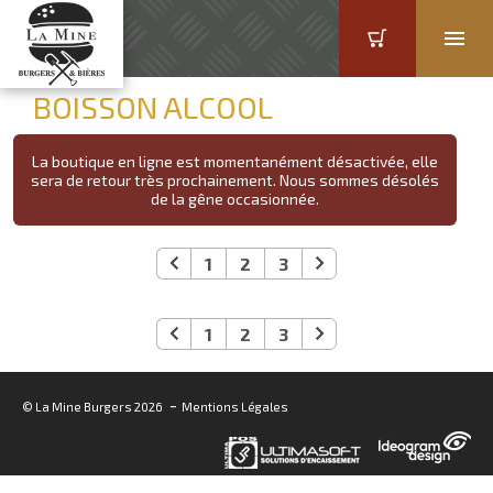
BOISSON ALCOOL
La boutique en ligne est momentanément désactivée, elle
sera de retour très prochainement. Nous sommes désolés
de la gêne occasionnée.
1
2
3
1
2
3
-
© La Mine Burgers 2026
Mentions Légales