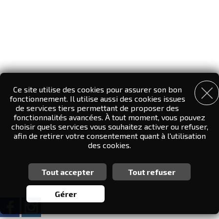
Ce site utilise des cookies pour assurer son bon
fonctionnement. Il utilise aussi des cookies issues
de services tiers permettant de proposer des
fonctionnalités avancées. À tout moment, vous pouvez
choisir quels services vous souhaitez activer ou refuser,
afin de retirer votre consentement quant à l'utilisation
des cookies.
Tout accepter
Tout refuser
Personnalisation des services
Vous êtes libre de choisir quels services vous souhaitez
Gérer
activer. En autorisant ces services tiers, vous acceptez le
dépôt et la lecture de cookies et l'utilisation de