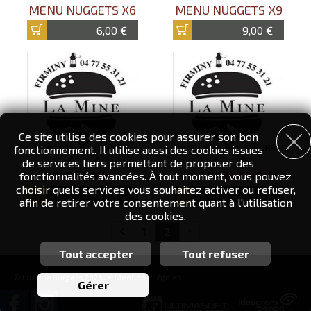
MENU NUGGETS X6
MENU NUGGETS X9
6,00 €
9,00 €
Ce site utilise des cookies pour assurer son bon
fonctionnement. Il utilise aussi des cookies issues
de services tiers permettant de proposer des
SALADE MINE
SALADE MOMENT
fonctionnalités avancées. À tout moment, vous pouvez
choisir quels services vous souhaitez activer ou refuser,
8,50 €
8,50 €
afin de retirer votre consentement quant à l'utilisation
des cookies.
1
2
Tout accepter
Tout refuser
Personnalisation des services
-
© La Mine Burgers 2026
Mentions Légales
Vous êtes libre de choisir quels services vous souhaitez
Gérer
activer. En autorisant ces services tiers, vous acceptez le
dépôt et la lecture de cookies et l'utilisation de